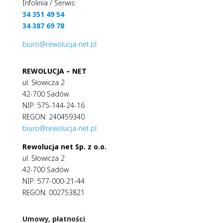
Infolinia / Serwis:
34 351 49 54
34 387 69 78
biuro@rewolucja-net.pl
REWOLUCJA – NET
ul. Słowicza 2
42-700 Sadów
NIP: 575-144-24-16
REGON: 240459340
biuro@rewolucja-net.pl
Rewolucja net Sp. z o.o.
ul. Słowicza 2
42-700 Sadów
NIP: 577-000-21-44
REGON: 002753821
Umowy, płatności