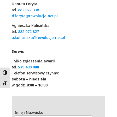
Danuta Foryta
tel.
882 077 338
d.foryta@rewolucja-net.pl
Agnieszka Kulisińska
tel.
882 072 827
a.kulisinska@rewolucja-net.pl
Serwis
Tylko zgłaszania awarii
tel.
579 490 088
Telefon serwisowy czynny:
Wysoki kontrast
sobota – niedziela
Zwiększ czcionkę
w godz.
8:00 – 16:00
Imię i Nazwisko