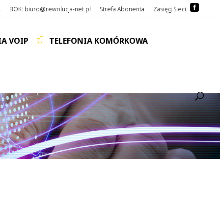
4
BOK: biuro@rewolucja-net.pl
Strefa Abonenta
Zasięg Sieci
.
IA VOIP
TELEFONIA KOMÓRKOWA