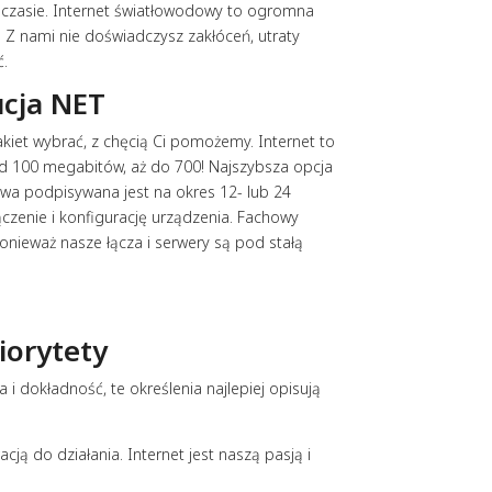
ym czasie. Internet światłowodowy to ogromna
. Z nami nie doświadczysz zakłóceń, utraty
ć.
ucja NET
akiet wybrać, z chęcią Ci pomożemy. Internet to
d 100 megabitów, aż do 700!
Najszybsza opcja
wa podpisywana jest na okres 12- lub 24
czenie i konfigurację urządzenia. Fachowy
nieważ nasze łącza i serwery są pod stałą
iorytety
i dokładność, te określenia najlepiej opisują
ją do działania. Internet jest naszą pasją i