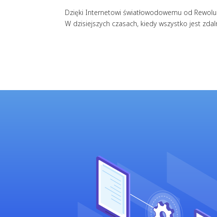
Dzięki Internetowi światłowodowemu od Rewolucj
W dzisiejszych czasach, kiedy wszystko jest z