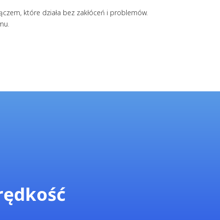
ączem, które działa bez zakłóceń i problemów.
mu.
rędkość