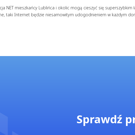
a NET mieszkańcy Lublińca i okolic mogą cieszyć się superszybkim ł
dalne, taki Internet będzie niesamowitym udogodnieniem w każdym do
Sprawdź p