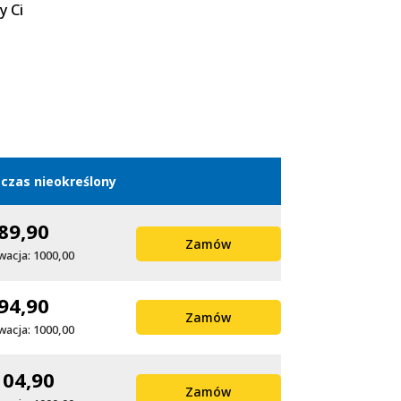
y Ci
czas nieokreślony
89,90
Zamów
wacja: 1000,00
94,90
Zamów
wacja: 1000,00
104,90
Zamów