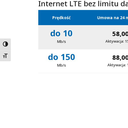
Internet LTE bez limitu 
Prędkość
Umowa na 24 m
do 10
58,0
Aktywacja: 1
Mb/s
Wysoki kontrast
do 150
88,0
Zwiększ czcionkę
Aktywacja: 
Mb/s