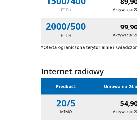
1500/400
89,9
Aktywacja: 2
FTTH
2000/500
99,9
Aktywacja: 2
FTTH
*Oferta ograniczona terytorialnie i świadczo
Internet radiowy
Prędkość
Umowa na 24 m
20/5
54,9
Aktywacja: 2
MIMO