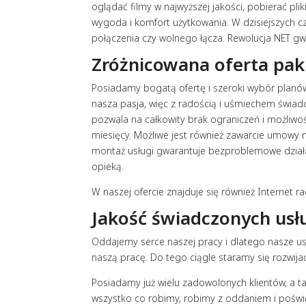
oglądać filmy w najwyższej jakości, pobierać pl
wygoda i komfort użytkowania. W dzisiejszych cz
połączenia czy wolnego łącza. Rewolucja NET gw
Zróżnicowana oferta pak
Posiadamy bogatą ofertę i szeroki wybór planów 
nasza pasja, więc z radością i uśmiechem świa
pozwala na całkowity brak ograniczeń i możliw
miesięcy. Możliwe jest również zawarcie umowy n
montaż usługi gwarantuje bezproblemowe działa
opieką.
W naszej ofercie znajduje się również Internet r
Jakość świadczonych usłu
Oddajemy serce naszej pracy i dlatego nasze usł
naszą pracę. Do tego ciągle staramy się rozwija
Posiadamy już wielu zadowolonych klientów, a tak
wszystko co robimy, robimy z oddaniem i pośw