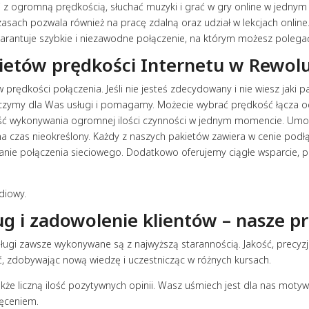
iki z ogromną prędkością, słuchać muzyki i grać w gry online w jedn
asach pozwala również na pracę zdalną oraz udział w lekcjach online
arantuje szybkie i niezawodne połączenie, na którym możesz polega
ietów prędkości Internetu w Rewol
prędkości połączenia. Jeśli nie jesteś zdecydowany i nie wiesz jaki p
dczymy dla Was usługi i pomagamy. Możecie wybrać prędkość łącza
o
ość wykonywania ogromnej ilości czynności w jednym momencie. Umo
a czas nieokreślony. Każdy z naszych pakietów zawiera w cenie podłą
nie połączenia sieciowego. Dodatkowo oferujemy ciągłe wsparcie, po
adiowy.
g i zadowolenie klientów – nasze pr
ugi zawsze wykonywane są z najwyższą starannością. Jakość, precyzja 
ć, zdobywając nową wiedzę i uczestnicząc w różnych kursach.
że liczną ilość pozytywnych opinii. Wasz uśmiech jest dla nas motywac
ięceniem.